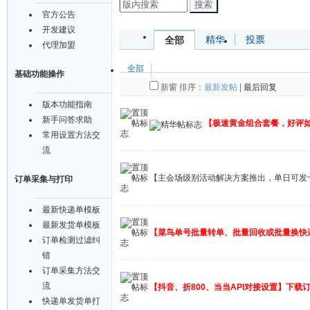
搜索
官方公告
开发建议
精华
投票
全部
代理加盟
全部
基础功能操作
新窗
排序：
最新发帖
|
最后回复
版本功能指南
新手问答求助
【极速黄金组合套餐，好评
常用设置方法交
流
【主会场级别活动解决方案推出，单日可发
订单采集与打印
最新快递单模板
最新发货单模板
【菜鸟单号批量转单、批量回收或批量换快
订单检测过滤纠
错
订单采集方法交
流
【抖音、折800、当当API对接设置】下载
快递单发货单打