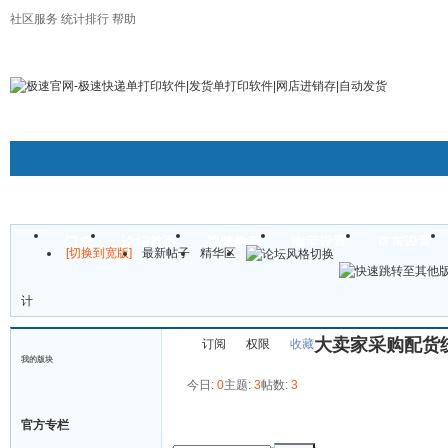
社区服务
统计排行
帮助
极速官方淘宝旗舰店
所有平台订购
诚招经销代理
联系客服QQ及千牛
门户
论坛首页
视频教程
淘宝设置
京东设置
[切换到宽版]
最新帖子
精华区
帖子
计
大卖家采购配货
订阅
权限
收藏
我的版块
今日:
0
主题:
3
帖数:
3
发帖
官方专栏