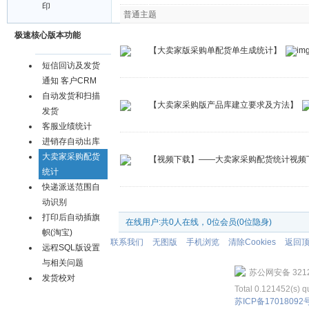
印
普通主题
极速核心版本功能
【大卖家版采购单配货单生成统计】
短信回访及发货
通知 客户CRM
自动发货和扫描
【大卖家采购版产品库建立要求及方法】
发货
客服业绩统计
进销存自动出库
大卖家采购配货
【视频下载】——大卖家采购配货统计视频
统计
快递派送范围自
发帖
动识别
打印后自动插旗
在线用户:共0人在线，0位会员(0位隐身)
帜(淘宝)
联系我们
无图版
手机浏览
清除Cookies
返回
远程SQL版设置
与相关问题
苏公网安备 3212
发货校对
Total 0.121452(s) q
苏ICP备17018092号